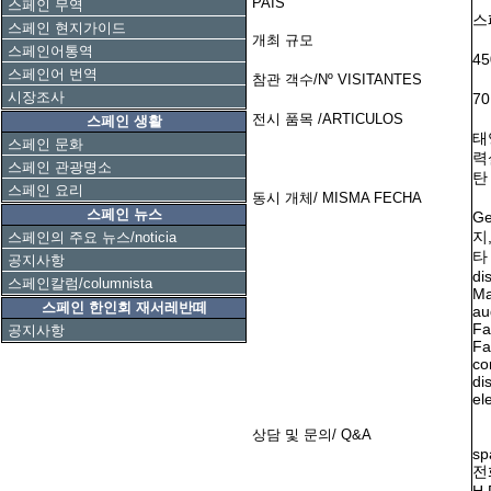
PAIS
스페인 무역
스
스페인 현지가이드
개최 규모
스페인어통역
4
스페인어 번역
참관 객수/Nº VISITANTES
시장조사
7
전시 품목 /ARTICULOS
스페인 생활
태
스페인 문화
력
스페인 관광명소
탄
스페인 요리
동시 개체/ MISMA FECHA
스페인 뉴스
G
지
스페인의 주요 뉴스/noticia
타 
공지사항
di
스페인칼럼/columnista
Ma
스페인 한인회 재서레반떼
au
Fa
공지사항
Fa
co
di
el
상담 및 문의/ Q&A
sp
전화