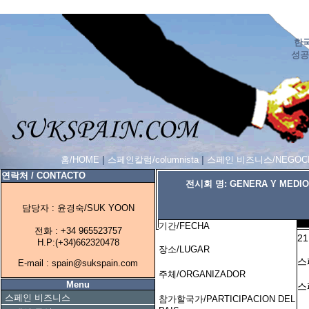
한국
성공
홈/HOME
|
스페인칼럼/columnista
|
스페인 비즈니스/NEGOCI
연락처 / CONTACTO
전시회 명: GENERA Y MEDIO
담당자 : 윤경숙/SUK YOON
기간/FECHA
전화 : +34 965523757
21
H.P:(+34)662320478
장소/LUGAR
스
E-mail : spain@sukspain.com
주체/ORGANIZADOR
Menu
스
스페인 비즈니스
참가할국가/PARTICIPACION DEL