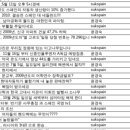
sukspain
,5월 11일 오후 5시경에
sukspain
0년도 스페인의 자동차 생산량이 10% 증가했다.
sukspain
2010. 결승전 스페인 대 네들란드!!!
..남아공화국 월드컵..대한민국 파이팅.
윤경숙
sukspain
 부활절 주일이네요.
 2009년, 신규 아파트 건설 47,2% 하락.
윤경숙
sukspain
, 2009년도의“엘 고르도”일등 당첨 번호는 78.296입니
sukspain
사진은 우리집 정원에 있는 이고나무입니다
. 11월 16일 부터 신종인플루엔자 A독감 예방접종.
윤경숙
sukspain
 약국 온도기에서 영상 44도를 가리키고 있네요
사진은 7월 5일, 일요일에 알리깐떼 해변에서 찰칵!!!
윤경숙
sukspain
 현지에서
 문교부, 2009년도의 어학연수 장학금발표?
윤경숙
현대자동차가 불항기에 내 놓은 판매전략?
윤경숙
sukspain
 복많이 받으세요
sukspain
사학과 한국 고대사 지은이 이희진 발행사 소나무
sukspain
, 10월 26일 일요일 새벽부터 섬머타임 해제 한다
터뷰: 반기문 사무총장 과 스페인 국영 tv1
윤경숙
sukspain
의 조선
sukspain
 여자들의 핸드백에는 무엇이????
sukspain
더 놀랐을까”
sukspain
, 러시아와 3대0 으로 완승..