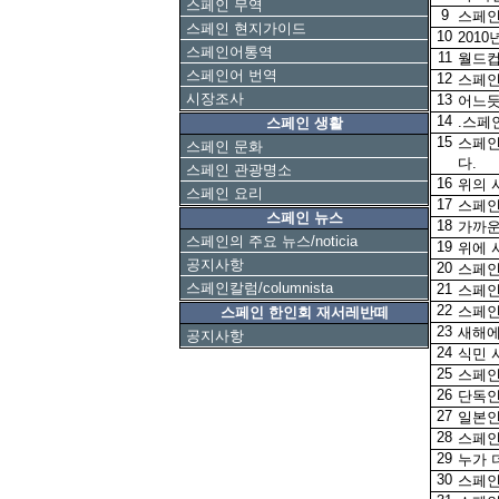
스페인 무역
9
스페인
스페인 현지가이드
10
201
스페인어통역
11
월드컵 
스페인어 번역
12
스페인
시장조사
13
어느듯
14
.스페인
스페인 생활
15
스페인
스페인 문화
다.
스페인 관광명소
16
위의 
스페인 요리
17
스페인
스페인 뉴스
18
가까운
스페인의 주요 뉴스/noticia
19
위에 
공지사항
20
스페인
스페인칼럼/columnista
21
스페인
22
스페인
스페인 한인회 재서레반떼
23
새해에
공지사항
24
식민 
25
스페인
26
단독인
27
일본인
28
스페인
29
누가 
30
스페인