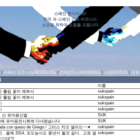
스페인 현지에서!!
한국 과 스페인 간의 비즈니스
성공을 위하여 도움을 드립니다
|
스페인 비즈니스/NEGOCIOs
|
스페인전시회/FERIAS
|
사진/FOTOS
|
자유
럼
이름
sukspain
핀 튤립 꽃이 예쁘서
sukspain
핀 튤립 꽃이 예쁘서
sukspain
비
sukspain
비
SUK
 산 유아용신발
SUK
떼 유아용전시회에 다녀왔습니다
sukspain
lada con queso de Griego / 그리스 치즈 샐러드~~♥
sukspain
...올해 2014, 포도농사도 풍년이 될것 같다...고로 걸
기대"!!