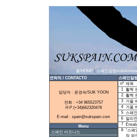
홈/HOME
|
스페인칼럼/columnista
연락처 / CONTACTO
스페인칼
nº
제목
1
활짝 
담당자 : 윤경숙/SUK YOON
2
활짝 
3
가을 
전화 : +34 965523757
4
가을 
H.P:(+34)662320478
5
스페인
E-mail : spain@sukspain.com
6
알리깐
7
Ensa
Menu
8
"스페인
스페인 비즈니스
작 와인